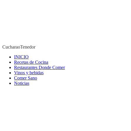
Saltar
al
contenido
(presiona
Intro)
CucharaoTenedor
INICIO
Recetas de Cocina
CucharaoTenedor
Restaurantes Donde Comer
Vinos y bebidas
Comer Sano
Noticias