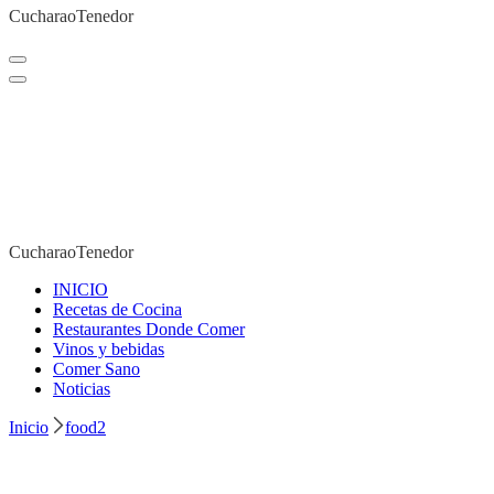
CucharaoTenedor
CucharaoTenedor
CucharaoTenedor
INICIO
Recetas de Cocina
CucharaoTenedor
Restaurantes Donde Comer
Vinos y bebidas
Comer Sano
Noticias