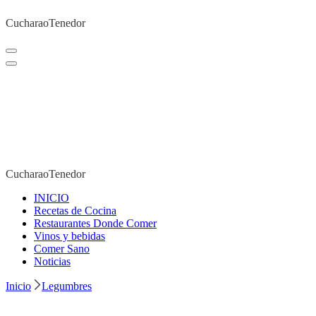
CucharaoTenedor
CucharaoTenedor
CucharaoTenedor
CucharaoTenedor
INICIO
Recetas de Cocina
Restaurantes Donde Comer
Vinos y bebidas
Comer Sano
Noticias
Inicio
Legumbres